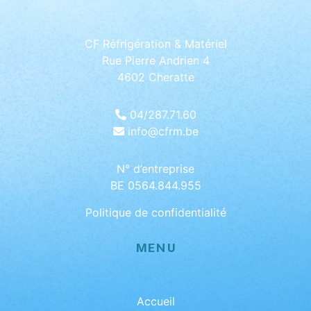
CF Réfrigération & Matériel
Rue Pierre Andrien 4
4602 Cheratte
04/287.71.60
info@cfrm.be
N° d’entreprise
BE 0564.844.955
Politique de confidentialité
MENU
Accueil