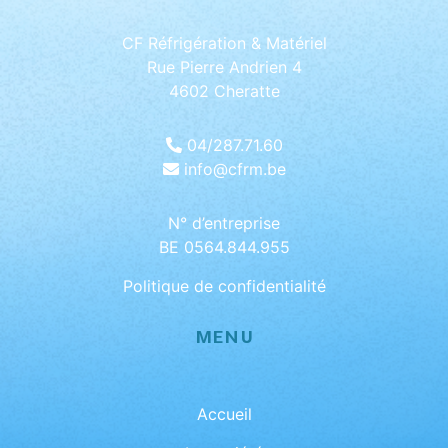
CF Réfrigération & Matériel
Rue Pierre Andrien 4
4602 Cheratte
04/287.71.60
info@cfrm.be
N° d’entreprise
BE 0564.844.955
Politique de confidentialité
MENU
Accueil